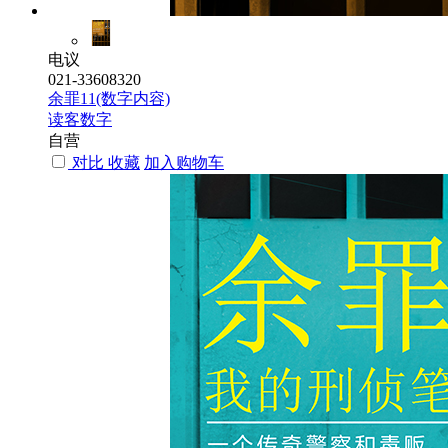
电议
021-33608320
余罪11(数字内容)
读客数字
自营
对比
收藏
加入购物车