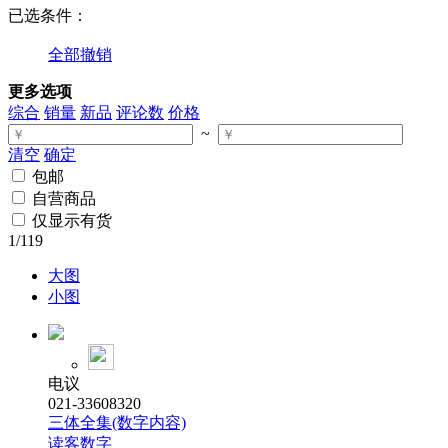
已选条件：
全部撤销
更多选项
综合
销量
新品
评论数
价格
~
清空
确定
包邮
自营商品
仅显示有货
1
/119
大图
小图
电议
021-33608320
三体全集(数字内容)
读客数字