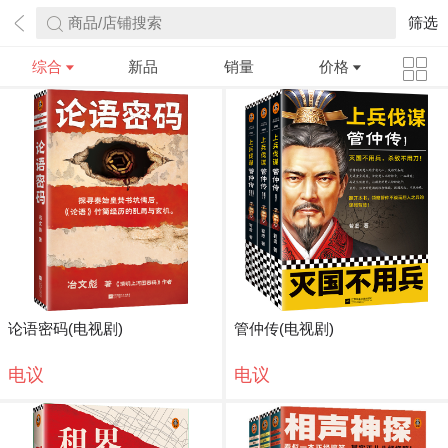
商品/店铺搜索
筛选
综合
新品
销量
价格
论语密码(电视剧)
管仲传(电视剧)
电议
电议